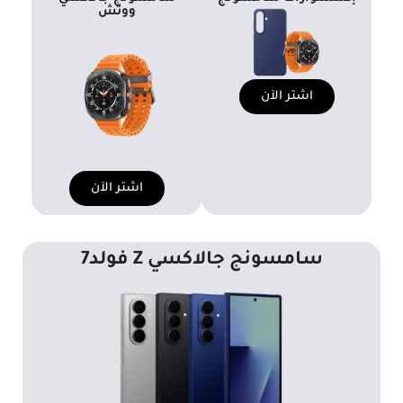
ووتش
اشتر الآن
اشتر الآن
سامسونج جالاكسي Z فولد7