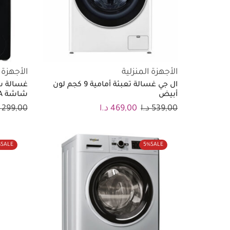
الأجهزة المنزلية
الأجهزة 
ال جي غسالة تعبئة أمامية 9 كجم لون
أبيض
شاشة A+++ اسود
539,00
د.ا
469,00
د.ا
299,00
%
SALE
5%
SALE