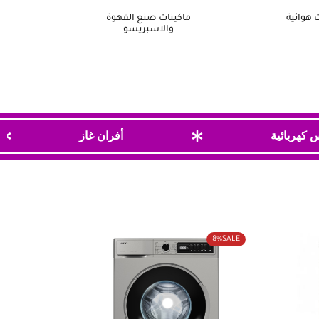
 هوائية
ماكينات صنع القهوة
والاسبريسو
 كهربائية
فريزرات
أفران غاز
8%
SALE