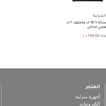
المنزلية
شارب غسالة 10.5 ك ومجفف 7 ك
لفضي الداكن
د.ا
799,00
د.ا
المتجر
أجهزة منزلية
إلكترونيات