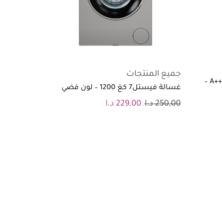
جميع المنتجات
جلاية انديست 14 طقم 9 برامج +++A –
غسالة فيستل7 كغ 1200 – لون فضي
250,00
د.ا
229,00
د.ا