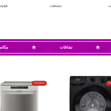
ت
نشافات
قلايات
ثلاجات بلت إن
نشافات
شاشات تلفزيون
مكانس
23%
SALE
7