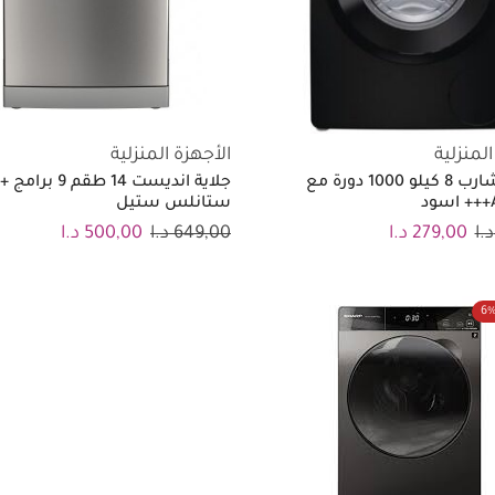
المنزلية
الأجهزة المنزلية
غسالة شارب 8 كيلو 1000 دورة مع
ستانلس ستيل
د.ا
279,00
د.ا
649,00
د.ا
500,00
د.ا
6