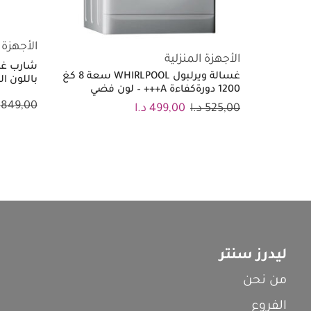
الأجهزة 
الأجهزة المنزلية
غسالة ويرلبول WHIRLPOOL سعة 8 كغ
باللون ا
1200 دورةكفاءة A+++ – لون فضي
849,00
525,00
د.ا
499,00
د.ا
ليدرز سنتر
من نحن
الفروع