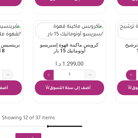
ترشيح
كروبس ماكينة قهوة إسبريسو
برينسيس ما
أوتوماتيك 15 بار
8 أكواب 600 واط
1.299,00
د.ا
وق
أضف إلى سلة التسوق
أضف 
Showing 12 of 37 items