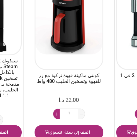
س
eam
سولاك ماكينة إسبرسو 2 في 1
كونتي ماكينة قهوة تركية مع زر
للقهوة وتسخين الحليب 480 واط
الحليب، 
1.1 لتر وتصميم مدمج.
22,00
د.ا
وق
أضف إلى سلة التسوق
أضف 