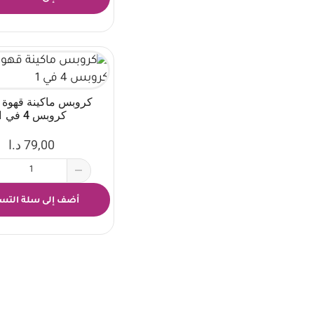
كروبس ماكينة قهوة 
كروبس 4 في 1
79,00
د.ا
أضف إلى سلة التس