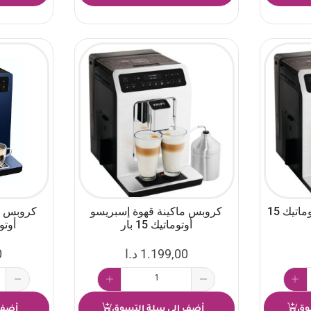
كروبس ماكينة قهوة أوتوماتيك 15
كروبس ماكينة قهوة إسبريسو
كروبس م
أوتوماتيك 15 بار
أوتومات
1.199,00
د.ا
0
وق
أضف إلى سلة التسوق
أضف 