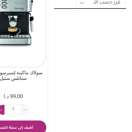
ستانلس ستيل
99,00
د.ا
أضف إلى سلة التس