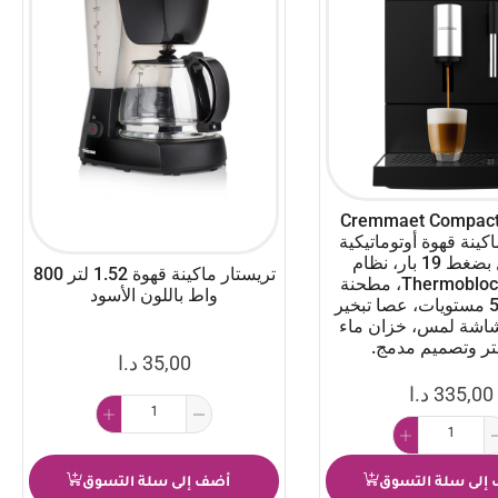
يكوتك Cremmaet Compact
St ماكينة قهوة أوتوماتيكية
بالكامل بضغط 19 بار، نظام
تريستار ماكينة قهوة 1.52 لتر 800
تسخين Thermoblock، مطحنة
واط باللون الأسود
مدمجة بـ 5 مستويات، عصا تبخير
شاشة لمس، خزان ماء
35,00
د.ا
335,00
د.ا
إلى سلة التسوق
أضف إلى سلة التسوق