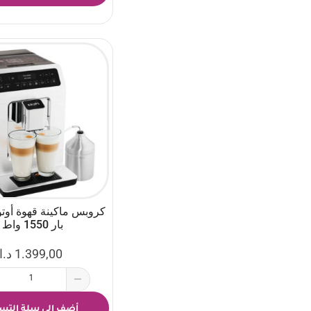
بار 1550 واط
1.399,00
د.ا
أضف إلى سلة التس