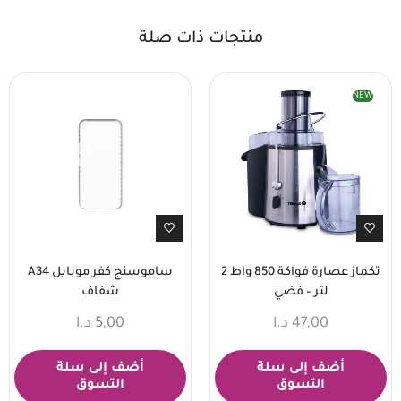
منتجات ذات صلة
NEW
تكماز عصارة فواكة 850 واط 2
ساموسنج كفر موبايل A34
لتر – فضي
شفاف
47,00
د.ا
5,00
د.ا
أضف إلى سلة
أضف إلى سلة
التسوق
التسوق