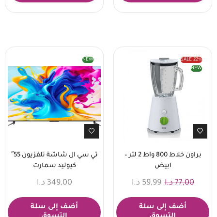
NEW
SALE
22%
NEW
براون خلاط 800 واط 2 لتر –
تي سي ال شاشة تلفزيون 55″
ابيض
كيوليد سمارت
77,00
د.ا
59,99
د.ا
349,00
د.ا
أضف إلى سلة
أضف إلى سلة
التسوق
التسوق