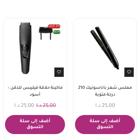
SALE
0%
NEW
مملس شعر باناسونيك 210
ماكينة حلاقة فيليبس للذقن –
درجة مئوية
أسود
25,00
د.ا
25,00
د.ا
25,00
د.ا
أضف إلى سلة
أضف إلى سلة
التسوق
التسوق