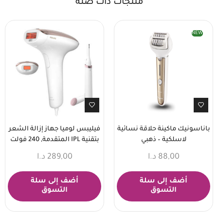
منتجات ذات صلة
NEW
باناسونيك ماكينة حلاقة نسائية
فيليبس لوميا جهاز إزالة الشعر
لاسلكية – ذهبي
بتقنية IPL المتقدمة, 240 فولت
88,00
د.ا
289,00
د.ا
أضف إلى سلة
أضف إلى سلة
التسوق
التسوق