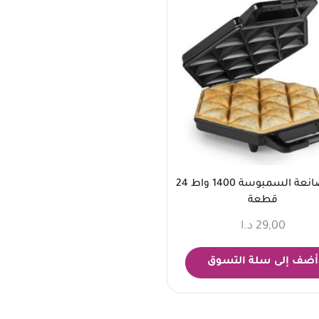
أريتي صانعة السمبوسة 1400 واط 24
قطعة
29,00
د.ا
أضف إلى سلة التسوق