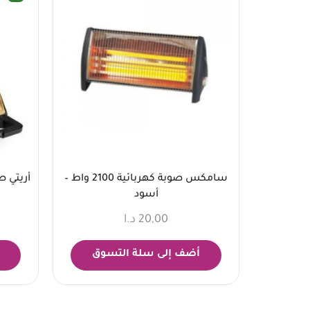
سامكس صوبة كهربائية 2100 واط –
أسود
20,00
د.ا
أضف إلى سلة التسوق