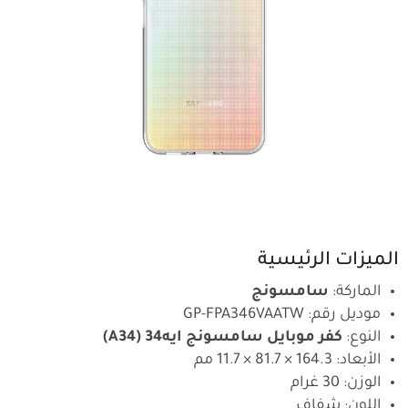
الميزات الرئيسية
الماركة:
سامسونج
موديل رقم: GP-FPA346VAATW
النوع:
كفر موبايل سامسونج ايه34 (A34)
الأبعاد: 164.3 × 81.7 × 11.7 مم
الوزن: 30 غرام
اللون: شفاف