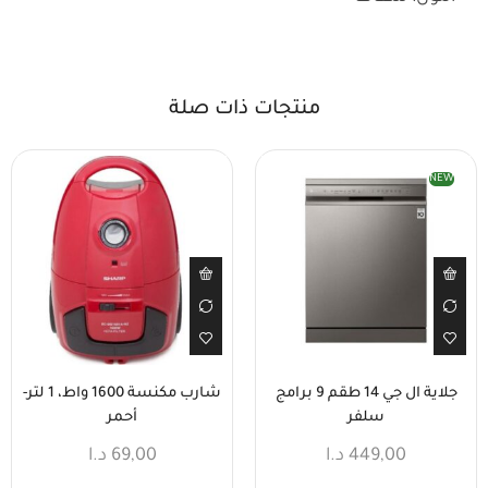
منتجات ذات صلة
NEW
جلاية ال جي 14 طقم 9 برامج
شارب مكنسة 1600 واط، 1 لتر-
سلفر
أحمر
449,00
د.ا
69,00
د.ا