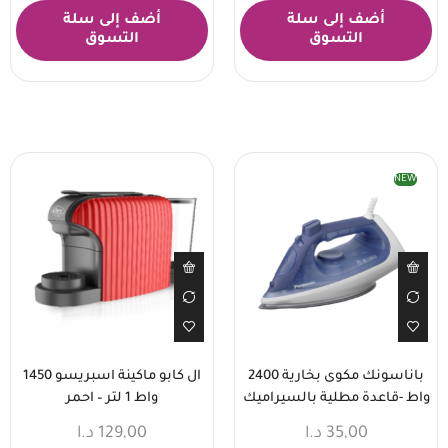
أضف إلى سلة
أضف إلى سلة
التسوق
التسوق
NEW
باناسونك مكوى بخارية 2400
ال كابو ماكينة اسبريسو 1450
واط -قاعدة مطلية بالسيراميك
واط 1 لتر – احمر
35,00
د.ا
129,00
د.ا