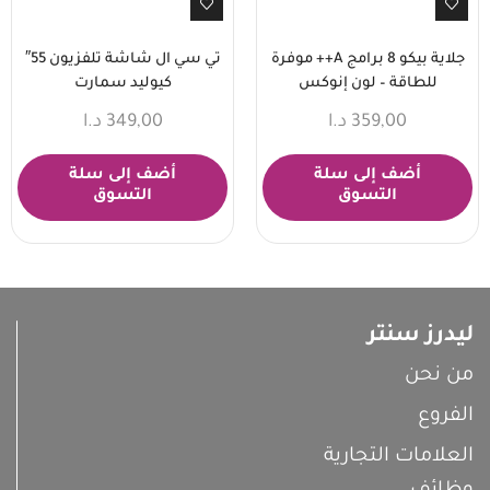
جلاية بيكو 8 برامج A++ موفرة
تي سي ال شاشة تلفزيون 55″
للطاقة – لون إنوكس
كيوليد سمارت
359,00
د.ا
349,00
د.ا
أضف إلى سلة
أضف إلى سلة
التسوق
التسوق
ليدرز سنتر
من نحن
الفروع
العلامات التجارية