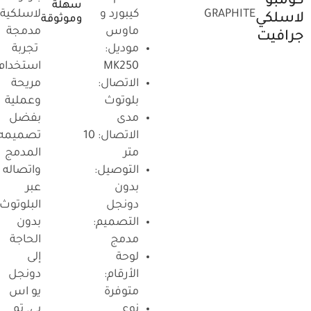
كومبو
سهلة
GRAPHITE
كيبورد و
لاسلكية
لاسلكي
وموثوقة
ماوس
مدمجة
جرافيت
موديل:
تجربة
MK250
استخدام
الاتصال:
مريحة
بلوتوث
وعملية
مدى
بفضل
الاتصال: 10
تصميمه
متر
المدمج
التوصيل:
واتصاله
بدون
عبر
دونجل
البلوتوث
التصميم:
بدون
مدمج
الحاجة
لوحة
إلى
الأرقام:
دونجل
متوفرة
يو اس
نوع
بي. تم