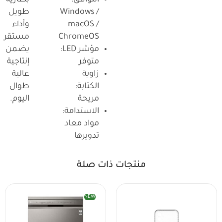
Windows /
طويل
macOS /
وأداء
ChromeOS
مستقر
مؤشر LED:
يضمن
متوفر
إنتاجية
زاوية
عالية
الكتابة:
طوال
مريحة
اليوم.
الاستدامة:
مواد معاد
تدويرها
منتجات ذات صلة
NEW