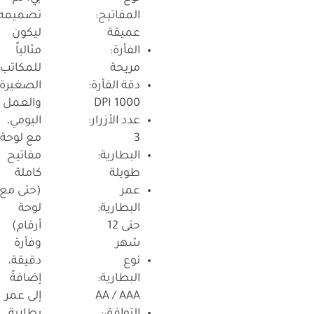
المفاتيح:
تصميمه
عميقة
ليكون
الفأرة:
مثالياً
مريحة
للمكاتب
دقة الفأرة:
الصغيرة
1000 DPI
والعمل
عدد الأزرار:
اليومي،
3
مع لوحة
البطارية:
مفاتيح
طويلة
كاملة
عمر
(حتى مع
البطارية:
لوحة
حتى 12
أرقام)
شهر
وفأرة
نوع
دقيقة،
البطارية:
إضافةً
AA / AAA
إلى عمر
التوافق:
بطارية