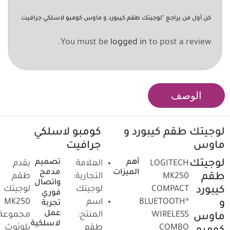
كن أول من يراجع "لوجيتك طقم كيبورد و ماوس كومبو لاسلكي جرافيت
You must be
logged in
to post a review.
الوصف
لوجيتك طقم كيبورد و
كومبو لاسلكي
ماوس
جرافيت
أهم
تصميم
لوجيتك
LOGITECH
العلامة
يقدم
الميزات
مدمج
طقم
MK250
التجارية:
طقم
واتصال
COMPACT
لوجيتك
لوجيتك
كيبورد
فوري
BLUETOOTH®
اسم
MK250
و
تجربة
عمل
WIRELESS
المنتج:
مجموعة
ماوس
لاسلكية
COMBO
طقم
بلوتوث