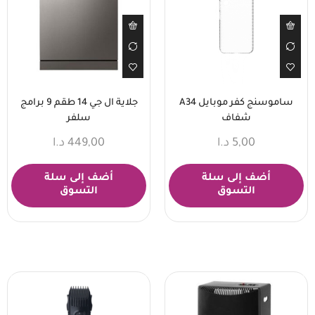
ساموسنج كفر موبايل A34
جلاية ال جي 14 طقم 9 برامج
شفاف
سلفر
5,00
د.ا
449,00
د.ا
أضف إلى سلة
أضف إلى سلة
التسوق
التسوق