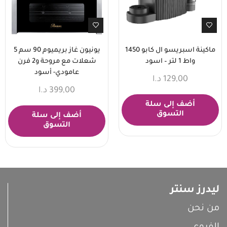
ماكينة اسبريسو ال كابو 1450
يونيون غاز بريميوم 90 سم 5
واط 1 لتر – اسود
شعلات مع مروحة و2 فرن
عامودي- أسود
129,00
د.ا
399,00
د.ا
أضف إلى سلة
التسوق
أضف إلى سلة
التسوق
ليدرز سنتر
من نحن