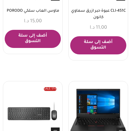
CLI-451C عبوة حبر ازرق سماوي
ماوس العاب سلكي PORODO
كانون
15,00
د.ا
11,00
د.ا
أضف إلى سلة
التسوق
أضف إلى سلة
التسوق
SALE
17%