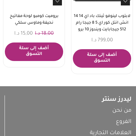
لابتوب لينوفو ثينك باد اي 14 14
بروميت كومبو لوحة مفاتيح
انش انتل كور اي 5 8 جيجا رام
نحيفة وماوس سلكي
512 جيجابايت ويندوز 10 برو
18,00
د.ا
15,00
د.ا
799,00
د.ا
أضف إلى سلة
التسوق
أضف إلى سلة
التسوق
ليدرز سنتر
من نحن
الفروع
العلامات التجارية