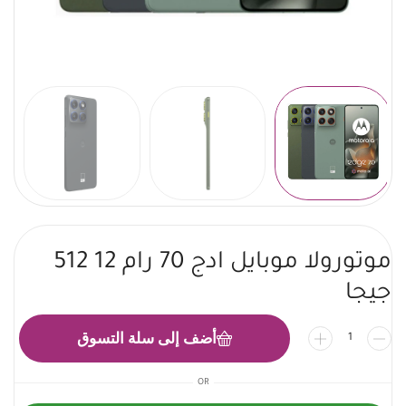
موتورولا موبايل ادج 70 رام 12 512
جيجا
أضف إلى سلة التسوق
OR