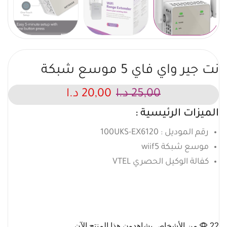
نت جير واي فاي 5 موسع شبكة
25,00
د.ا
20,00
د.ا
الميزات الرئيسية :
رقم الموديل : 100UKS-EX6120
موسع شبكة wiif5
كفالة الوكيل الحصري VTEL
22 من الأشخاص يشاهدون هذا المنتج الآن