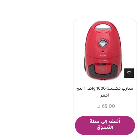
شارب مكنسة 1600 واط، 1 لتر-
أحمر
69,00
د.ا
أضف إلى سلة
التسوق