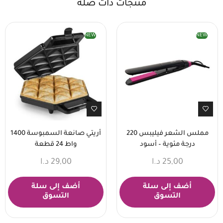
منتجات ذات صلة
NEW
NEW
مملس الشعر فيليبس 220
أريتي صانعة السمبوسة 1400
درجة مئوية – أسود
واط 24 قطعة
25,00
د.ا
29,00
د.ا
أضف إلى سلة
أضف إلى سلة
التسوق
التسوق