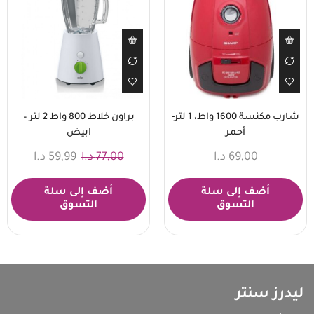
شارب مكنسة 1600 واط، 1 لتر-
براون خلاط 800 واط 2 لتر –
أحمر
ابيض
69,00
د.ا
77,00
د.ا
59,99
د.ا
أضف إلى سلة
أضف إلى سلة
التسوق
التسوق
ليدرز سنتر