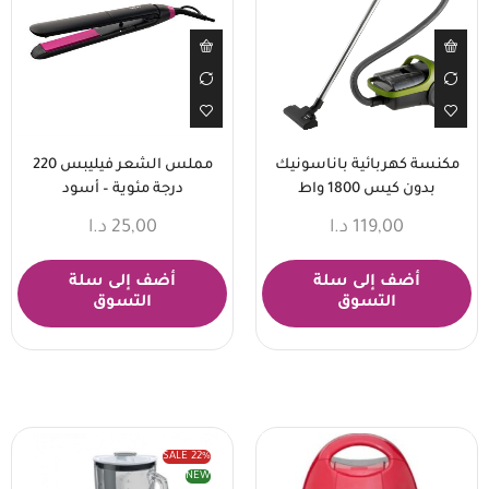
مكنسة كهربائية باناسونيك
مملس الشعر فيليبس 220
بدون كيس 1800 واط
درجة مئوية – أسود
119,00
د.ا
25,00
د.ا
أضف إلى سلة
أضف إلى سلة
التسوق
التسوق
SALE
22%
NEW