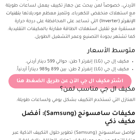
الأردني، خصوصاً لمن يبحث عن جهاز تكييف يعمل لساعات طويلة
مع استهلاك منخفض للكهرباء، وتتميز معظم موديلاتها
بتقنيات
الإنفرتر (Inverter)
التي تساعد على المحافظة على درجة حرارة
مستقرة مع تقليل استهلاك الطاقة مقارنة بالمكيفات التقليدية.
كما تشتهر بجودة التصنيع وعمر التشغيل الطويل.
متوسط الأسعار
مكيف إل جي (LG) إنفرتر 1 طن: حوالي 599 دينار أردني.
مكيف إل جي (LG) إنفرتر 2 طن: بين 899 و989 ديناراً أردنياً.
اشتر مكيف ال جي الآن عن طريق الضغط هنا
مكيف ال جي مناسب لمن؟
المنازل التي تستخدم التكييف بشكل يومي ولساعات طويلة.
مكيفات سامسونج (Samsung): أفضل
مكيف ذكي
تواصل سامسونج (Samsung) تطوير حلول التكييف الذكية عبر