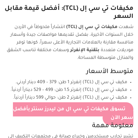
مكيفات تي سي إل (TCL): أفضل قيمة مقابل
السعر
شهدت
مكيفات تي سي إل (TCL)
انتشاراً ملحوظاً في الأردن
خلال السنوات الأخيرة، بفضل تقديمها مواصفات جيدة وأسعار
منافسة مقارنة بالعلامات التجارية الأعلى سعراً، كونها توفر
موديلات متعددة
بتقنية الإنفرتر
وسعات مختلفة تناسب الشقق
والمنازل متوسطة المساحة.
متوسط الأسعار
مكيف تي سي إل (TCL) إنفرتر 1 طن: 379 – 409 دينار أردني.
مكيف تي سي إل (TCL) إنفرتر 1.5 طن: 499 – 529 ديناراً أردنياً.
مكيف تي سي إل (TCL) إنفرتر 2 طن: حوالي 599 ديناراً أردنياً.
تسوق مكيفات تي سي ال من ليدرز سنتر بأفضل
سعر الآن
معلومة مهمة
تشير تجارب مستخدمين وخبراء صيانة في مجتمعات التكييف إلى