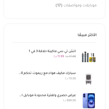
(17)
موبايلات ومواصفات
الأكثر مبيعًا
اتش تي سي ماكينة حلاقة 3 في 1
17,00
د.ا
11,99
د.ا
سبارك مكيف هواء مع ريموت تحكم 180 واط
79,00
د.ا
عرض حصري ولفترة محدودة موبايل ابل ايفون 16 128 جيجا لون أزرق فاتح وايربودز برو 3 بـ888 دينار
888,00
د.ا