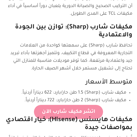
أن التركيب الصحيح والصيانة الدورية يلعبان دوراً أساسياً في أداء
مكيفات TCL على المدى الطويل.
مكيفات شارب (Sharp): توازن بين الجودة
والاعتمادية
تحافظ شارب (Sharp) على سمعتها كواحدة من العلامات
التجارية المعروفة في قطاع التكييف، وتتميز أجهزتها بأداء تبريد
جيد واعتمادية مرتفعة، كما توفر موديلات مناسبة للمنازل التي
تحتاج إلى تشغيل مستمر خلال أشهر الصيف الحارة.
متوسط الأسعار
مكيف شارب (Sharp) 1.5 طن حار/بارد: 622 ديناراً أردنياً.
مكيف شارب (Sharp) 2 طن حار/بارد: 722 ديناراً أردنياً.
اتشر مكيف شارب الآن
مكيفات هايسنس (Hisense): خيار اقتصادي
بمواصفات جيدة