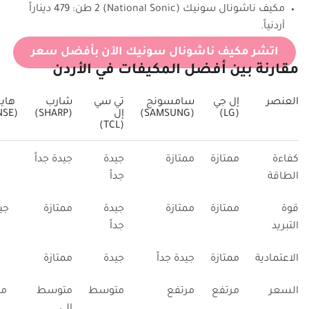
مكيف ناشونال سونيك (National Sonic) 2 طن: 479 ديناراً
أردنياً.
اتشر مكيف ناشونال سونيك الآن بأفضل سعر
مقارنة بين أفضل المكيفات في الأردن
العنصر
إل جي
سامسونج
تي سي
شارب
هاي
(LG)
(SAMSUNG)
إل
(SHARP)
(HISENSE)
(TCL)
كفاءة
ممتازة
ممتازة
جيدة
جيدة جداً
الطاقة
جداً
قوة
ممتازة
ممتازة
جيدة
ممتازة
جيد
التبريد
جداً
الاعتمادية
ممتازة
جيدة جداً
جيدة
ممتازة
السعر
مرتفع
مرتفع
متوسط
متوسط
م
إلى