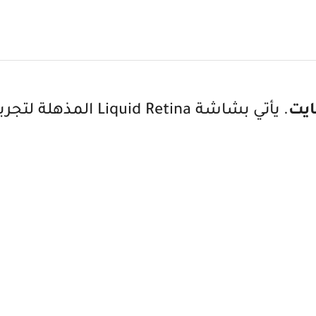
. يأتي بشاشة Liquid Retina المذهلة لتجربة فائقة السلاسة في المهام المتعددة