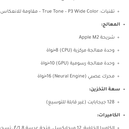
تقنيات: True Tone – P3 Wide Color – مقاومة للانعكاس – سطوع يصل إلى 500 شمعة/م²
المعالج:
شريحة Apple M2
وحدة معالجة مركزية (CPU) 8‑نواة
وحدة معالجة رسومية (GPU) 10‑نواة
محرك عصبي (Neural Engine) 16‑نواة
سعة التخزين:
128 جيجابايت (غير قابلة للتوسيع)
الكاميرات:
الكاميرا الخلفية: 12 ميجابكسل، فتحة عدسة ƒ/1.8، تسجيل فيديو 4K