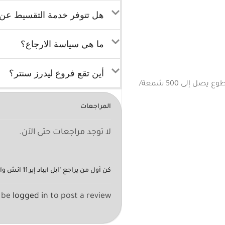
هل تتوفر خدمة التقسيط عن ط
ما هي سياسة الارجاع؟
أين تقع فروع ليدرز سنتر؟
تقنيات: True Tone – P3 Wide Color – مقاومة للانعكاس – سطوع يصل إلى 500 شمعة/
المراجعات
لا توجد مراجعات حتى الآن.
كن أول من يراجع "ابل ايباد إير 11 انش واي فاي 128 جيجابايت
 be
logged in
to post a review.