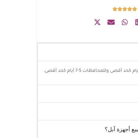
يع أجهزة آبل؟