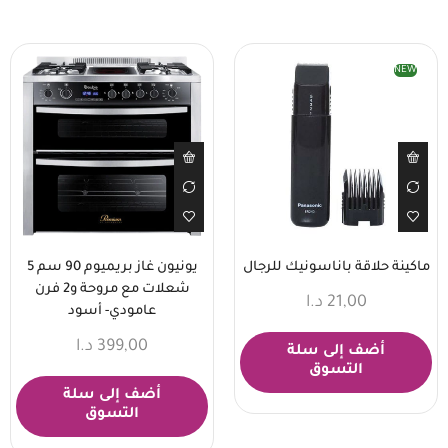
NEW
ماكينة حلاقة باناسونيك للرجال
يونيون غاز بريميوم 90 سم 5
شعلات مع مروحة و2 فرن
21,00
د.ا
عامودي- أسود
399,00
د.ا
أضف إلى سلة
التسوق
أضف إلى سلة
التسوق