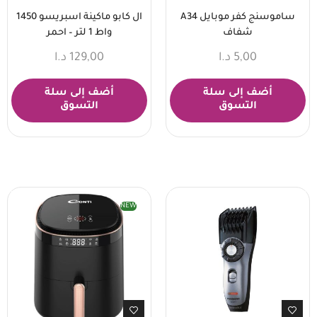
ساموسنج كفر موبايل A34
ال كابو ماكينة اسبريسو 1450
شفاف
واط 1 لتر – احمر
5,00
د.ا
129,00
د.ا
أضف إلى سلة
أضف إلى سلة
التسوق
التسوق
NEW