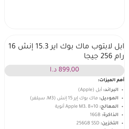
ابل لابتوب ماك بوك اير 15.3 إنش 16
رام 256 جيجا
899,00
د.ا
أهم الميزات:
البراند:
أبل (Apple)
الموديل:
ماك بوك إير 15 إنش (M3، سيلفر)
المعالج:
Apple M3، 8+10 أنوية
الذاكرة:
16GB
التخزين:
256GB SSD