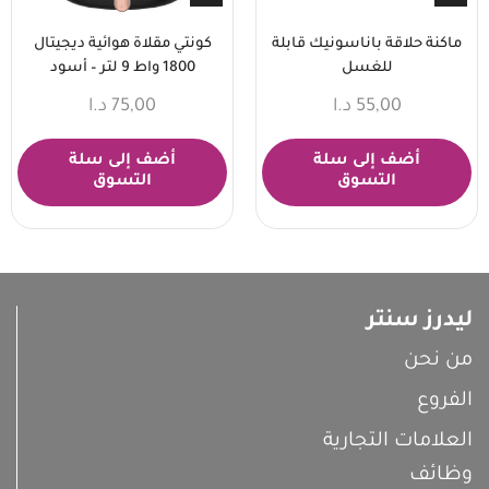
ماكنة حلاقة باناسونيك قابلة
كونتي مقلاة هوائية ديجيتال
للغسل
1800 واط 9 لتر – أسود
55,00
د.ا
75,00
د.ا
أضف إلى سلة
أضف إلى سلة
التسوق
التسوق
ليدرز سنتر
من نحن
الفروع
العلامات التجارية
وظائف