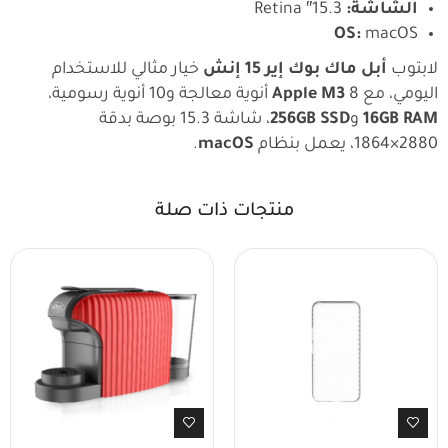
الشاشة:
15.3″ Retina
OS:
macOS
لابتوب
أبل ماك بوك إير 15 إنش
خيار مثالي للاستخدام
اليومي، مع
8 أنوية معالجة و10 أنوية رسومية،
Apple M3
16GB RAM
و
256GB SSD
، شاشة 15.3 بوصة بدقة
2880×1864، يعمل بنظام
macOS
.
منتجات ذات صلة