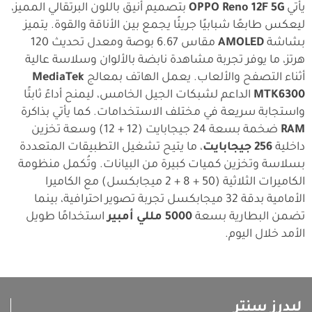
يأتي
OPPO Reno 12F 5G
بتصميم أنيق باللون البرتقالي المميز،
ليعكس طابعًا شبابيًا جريئًا يجمع بين الأناقة والقوة. يتميز
بشاشة
AMOLED
مقاس 6.67 بوصة ومعدل تحديث 120
هرتز، ما يوفر تجربة مشاهدة نابضة بالألوان وسلاسة عالية
أثناء التصفح والألعاب. يعمل الهاتف بمعالج
MediaTek
MTK6300
الداعم لشبكات الجيل الخامس، ليمنح أداءً ثابتًا
واستجابة سريعة في مختلف الاستخدامات. كما يأتي بذاكرة
RAM
ضخمة بسعة 24 جيجابايت (12 + 12) وسعة تخزين
داخلية
256 جيجابايت
، ما يتيح تشغيل التطبيقات المتعددة
بسلاسة وتخزين كميات كبيرة من البيانات. وتُكمل منظومة
الكاميرات الثلاثية (50 + 8 + 2 ميجابكسل) مع الكاميرا
الأمامية بدقة 32 ميجابكسل تجربة تصوير احترافية، بينما
تضمن البطارية بسعة
5000 مللي أمبير
استخدامًا طويل
الأمد خلال اليوم.
ليدرز سنتر