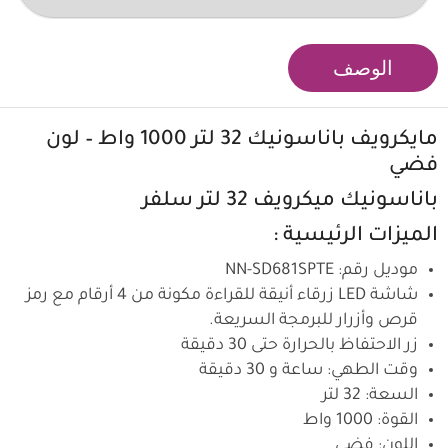
الوصف
مايكرويف
باناسونيك
32 لتر 1000 واط – لون
فضي
باناسونيك
ميكرويف 32 لتر سلفر
الميزات الرئيسية :
موديل رقم: NN-SD681SPTE
شاشة LED زرقاء أنيقة للقراءة مكونة من 4 أرقام مع رمز
قرص وأزرار للبرمجة السريعة.
زر الاحتفاظ بالحرارة حتى 30 دقيقة
وقت الطهي: ساعة و 30 دقيقة
السعة: 32 لتر
القوة: 1000 واط
اللون: فضي