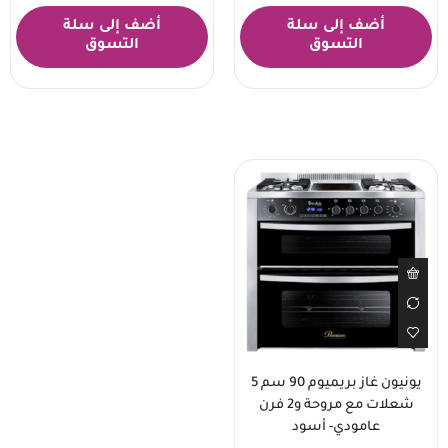
أضف إلى سلة
أضف إلى سلة
التسوق
التسوق
يونيون غاز بريميوم 90 سم 5
شعلات مع مروحة و2 فرن
عامودي- أسود