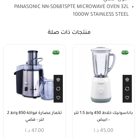
PANASONIC NN-SD681SPTE MICROWAVE OVEN 32L
1000W STAINLESS STEEL
منتجات ذات صلة
NEW
NEW
باناسونيك خلاط 450 واط 1.5 لتر
تكماز عصارة فواكة 850 واط 2
– ابيض
لتر – فضي
45,00
د.ا
47,00
د.ا