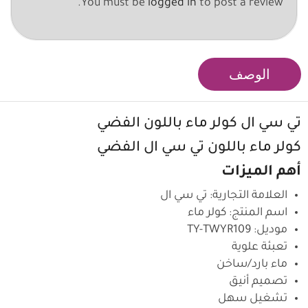
You must be
logged in
to post a review.
الوصف
تي سي ال كولر ماء باللون الفضي
كولر ماء باللون تي سي ال الفضي
أهم الميزات
العلامة التجارية: تي سي ال
اسم المنتج: كولر ماء
موديل: TY-TWYR109
تعبئة علوية
ماء بارد/ساخن
تصميم أنيق
تشغيل سهل