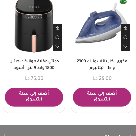
NEW
مكوى بخار باناسونيك 2300
كونتي مقلاة هوائية ديجيتال
واط – تيتانيوم
1800 واط 9 لتر – أسود
29,00
د.ا
75,00
د.ا
أضف إلى سلة
أضف إلى سلة
التسوق
التسوق