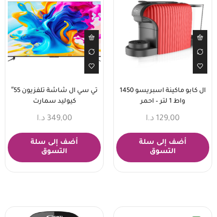
ال كابو ماكينة اسبريسو 1450
تي سي ال شاشة تلفزيون 55″
واط 1 لتر – احمر
كيوليد سمارت
129,00
د.ا
349,00
د.ا
أضف إلى سلة
أضف إلى سلة
التسوق
التسوق