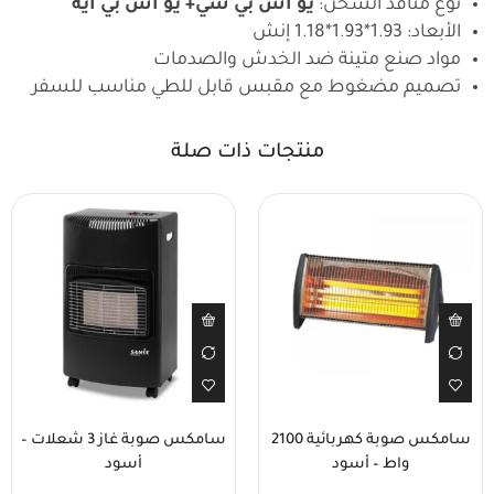
نوع منافذ الشحن:
يو اس بي سي+ يو اس بي ايه
الأبعاد: 1.93*1.93*1.18 إنش
مواد صنع متينة ضد الخدش والصدمات
تصميم مضغوط مع مقبس قابل للطي مناسب للسفر
منتجات ذات صلة
سامكس صوبة كهربائية 2100
سامكس صوبة غاز 3 شعلات –
واط – أسود
أسود