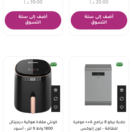
20,00
د.ا
39,00
د.ا
أضف إلى سلة
أضف إلى سلة
التسوق
التسوق
NEW
NEW
جلاية بيكو 8 برامج A++ موفرة
كونتي مقلاة هوائية ديجيتال
للطاقة – لون إنوكس
1800 واط 9 لتر – أسود