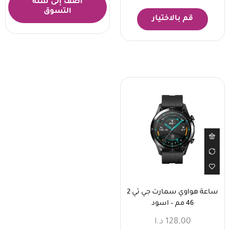
أضف إلى سلة
التسوق
قم بالاختيار
ساعة هواوي سمارت جي تي 2
46 مم – اسود
128,00
د.ا