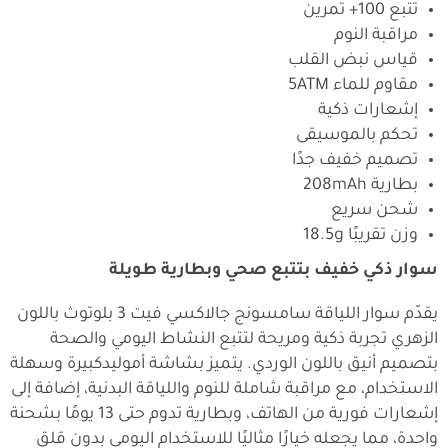
تتبع 100+ تمرين
مراقبة النوم
قياس نبض القلب
مقاوم للماء 5ATM
إشعارات ذكية
تحكم بالموسيقى
تصميم خفيف جدًا
بطارية 208mAh
شحن سريع
وزن تقريبًا 18.5g
سوار ذكي خفيف بتتبع صحي وبطارية طويلة
يقدّم سوار اللياقة
سامسونج جالاكسي فيت 3 بلوتوث باللون
الزهري
تجربة ذكية ومريحة لتتبع النشاط اليومي والصحة
بتصميم أنيق باللون الوردي. يتميز بشاشة أموليدكبيرة وسهلة
الاستخدام، مع مراقبة شاملة للنوم واللياقة البدنية، إضافة إلى
إشعارات فورية من الهاتف، وبطارية تدوم حتى 13 يومًا بشحنة
واحدة، مما يجعله خيارًا مثاليًا للاستخدام اليومي بدون قلق