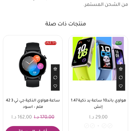
من الشحن المستمر.
منتجات ذات صلة
SALE
5%
NEW
هواوي باند10 ساعة يد ذكية 1.47
ساعة هواوي الذكية جي تي 3 42
إنش
ملم – اسود
29,00
د.ا
170,00
د.ا
162,00
د.ا