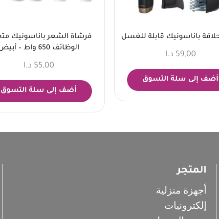
حلاقة باناسونيك قابلة للغسل
فرشاة الشعر باناسونيك متع
الوظائف 650 واط – أبيض
59,00
د.ا
55,00
د.ا
أضف إلى سلة التسوق
أضف إلى سلة التسوق
المتجر
أجهزة منزلية
إلكترونيات