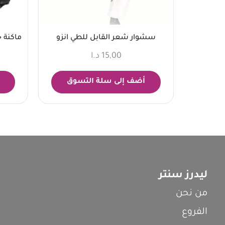
سشوار شعر القابل للطي انزو
ماكنة 
15,00
د.ا
أضف إلى سلة التسوق
ليدرز سنتر
من نحن
الفروع