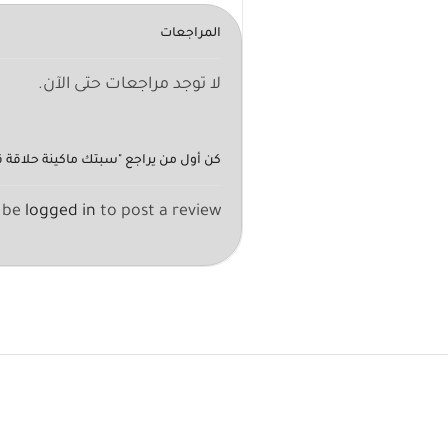
المراجعات
لا توجد مراجعات حتى الآن.
كن أول من يراجع "سبتك ماكينة حلاقة ق
 be
logged in
to post a review.