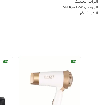
البراند: سبتيك
الموديل: SPHC-712W
اللون: أبيض
NEW
NEW