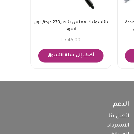
ددة
باناسونيك مملس شعر,230 درجة, لون
اسود
45,00
د.ا
أضف إلى سلة التسوق
الدعم
اتصل بنا
الاسترداد