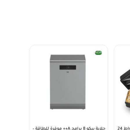
NEW
أريتي صانعة السمبوسة 1400 واط 24
جلاية بيكو 8 برامج A++ موفرة للطاقة –