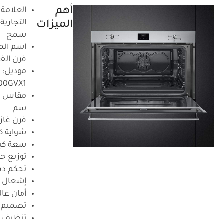
أهم
العلامة
التجارية:
الميزات
سمج
اسم الم
فرن الغا
موديل:
00GVX1
م
سم
فرن غاز
شواية ك
سعة كبي
توزيع حر
تحكم دق
إشعال ذ
أمان عال
تصميم ف
تنظيف