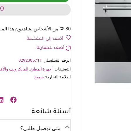
00
30 من الأشخاص يشاهدون هذا المنتج الآن
أضف إلى المفضلة
أضف للمقارنة
الرقم التسلسلي
0292385711
التصنيفات
أجهزة المطبخ
,
المايكرويف والأفر
العلامة التجارية:
سميج
أسئلة شائعة
متى توصيل طلبي؟