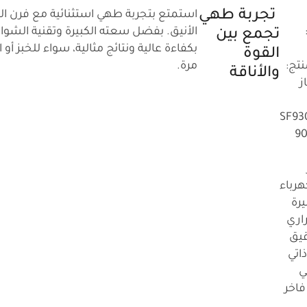
تجربة طهي
استمتع بتجربة طهي استثنائية مع فرن الغ
الأنيق. بفضل سعته الكبيرة وتقنية الشوا
تجمع بين
بكفاءة عالية ونتائج مثالية، سواء للخبز أ
القوة
نتج:
مرة.
والأناقة
ز
SF93
قاس 90
هرباء
رة
اري
يق
اتي
ي
اخر