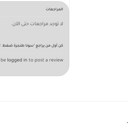
المراجعات
لا توجد مراجعات حتى الآن.
كن أول من يراجع "سونا طنجرة ضغط 12 لتر 1500 واط
 be
logged in
to post a review.