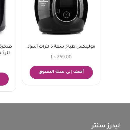
مولينكس طباخ سعة 6 لترات أسود
لتر أ
269,00
د.ا
أضف إلى سلة التسوق
ليدرز سنتر