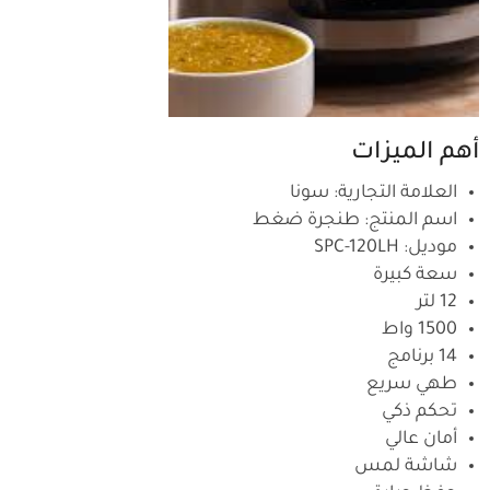
أهم الميزات
العلامة التجارية: سونا
اسم المنتج: طنجرة ضغط
موديل: SPC-120LH
سعة كبيرة
12 لتر
1500 واط
14 برنامج
طهي سريع
تحكم ذكي
أمان عالي
شاشة لمس