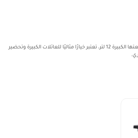
تقدم سونا طنجرة الضغط SPC-120LH بحجم كبير وأداء قوي لتجربة طبخ أسرع وأكثر كفاءة. بفضل قدرتها العالية 1500 واط وسعتها الكبيرة 12 لتر، تعتبر خيارًا مثاليًا للعائلات الكبيرة وتحضير
ي.