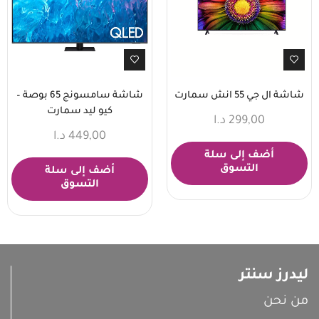
شاشة ال جي 55 انش سمارت
شاشة سامسونج 65 بوصة –
كيو ليد سمارت
299,00
د.ا
449,00
د.ا
أضف إلى سلة
التسوق
أضف إلى سلة
التسوق
ليدرز سنتر
من نحن