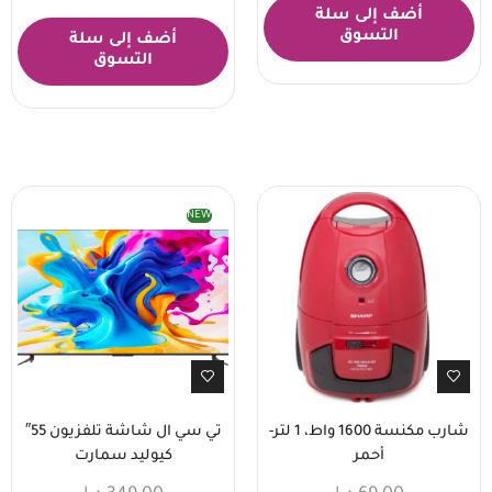
أضف إلى سلة
التسوق
أضف إلى سلة
التسوق
NEW
شارب مكنسة 1600 واط، 1 لتر-
تي سي ال شاشة تلفزيون 55″
أحمر
كيوليد سمارت