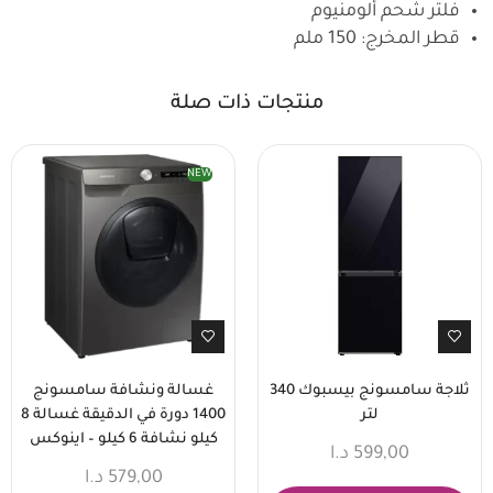
فلتر شحم ألومنيوم
قطر المخرج: 150 ملم
منتجات ذات صلة
NEW
ثلاجة سامسونج بيسبوك 340
غسالة ونشافة سامسونج
لتر
1400 دورة في الدقيقة غسالة 8
كيلو نشافة 6 كيلو – اينوكس
599,00
د.ا
579,00
د.ا