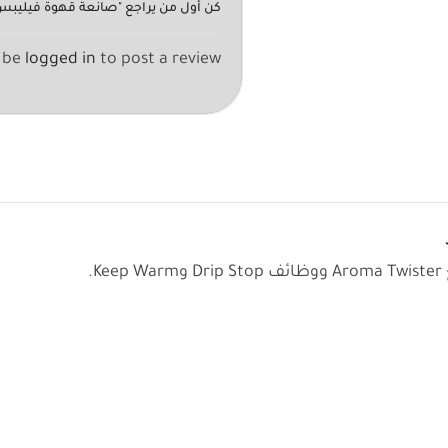
كن أول من يراجع "صانعة قهوة فيليبس 1000 واط سعة 1.2 ل
 be
logged in
to post a review.