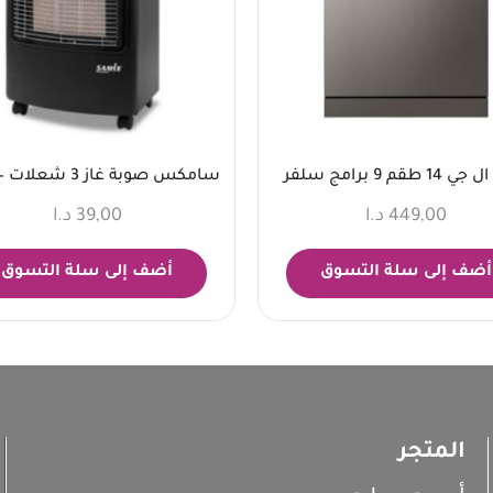
1 طقم 9 برامج سلفر
سامكس صوبة غاز 3 شعلات – أسود
449,00
د.ا
39,00
د.ا
أضف إلى سلة التسوق
أضف إلى سلة التسوق
المتجر