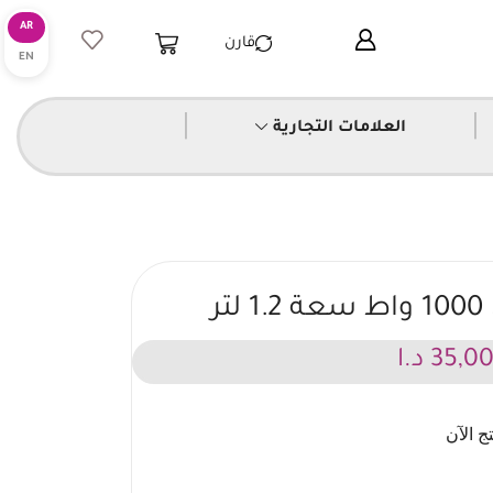
قارن
|
|
العلامات التجارية
ر
35,0
د.ا