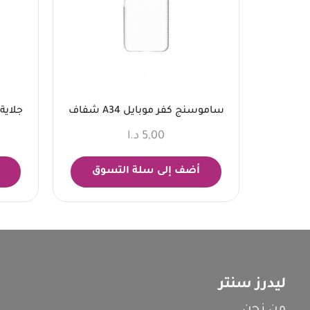
ساموسنج كفر موبايل A34 شفاف
جلاية ال جي 4
5,00
د.ا
أضف إلى سلة التسوق
ليدرز سنتر
من نحن