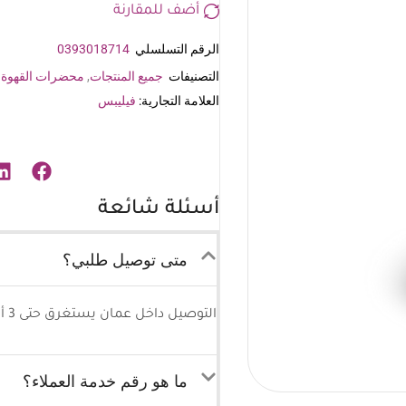
أضف للمقارنة
الرقم التسلسلي
0393018714
التصنيفات
جميع المنتجات
,
محضرات القهوة
العلامة التجارية:
فيليبس
أسئلة شائعة
متى توصيل طلبي؟
التوصيل داخل عمان يستغرق حتى 3 أيام كحد أقصى وللمحافظات 5-7 أيام كحد أقصى.
ما هو رقم خدمة العملاء؟