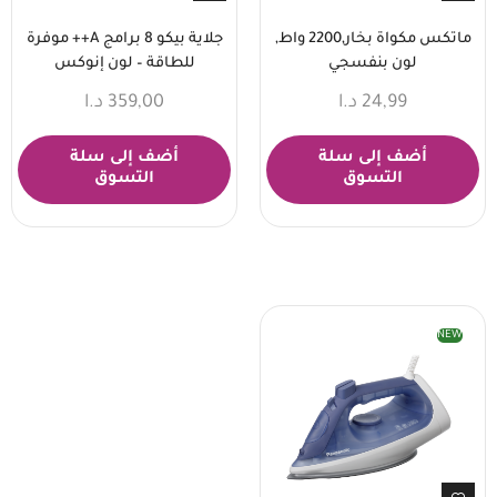
ماتكس مكواة بخار,2200 واط,
جلاية بيكو 8 برامج A++ موفرة
لون بنفسجي
للطاقة – لون إنوكس
24,99
د.ا
359,00
د.ا
أضف إلى سلة
أضف إلى سلة
التسوق
التسوق
NEW