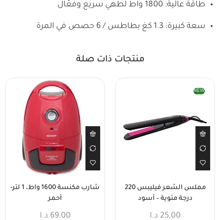
طاقة عالية: 1800 واط لطهي سريع وفعّال
سعة كبيرة: 1.3 كغ بطاطس / 6 حصص في المرة
منتجات ذات صلة
NEW
مملس الشعر فيليبس 220
شارب مكنسة 1600 واط، 1 لتر-
درجة مئوية – أسود
أحمر
25,00
د.ا
69,00
د.ا