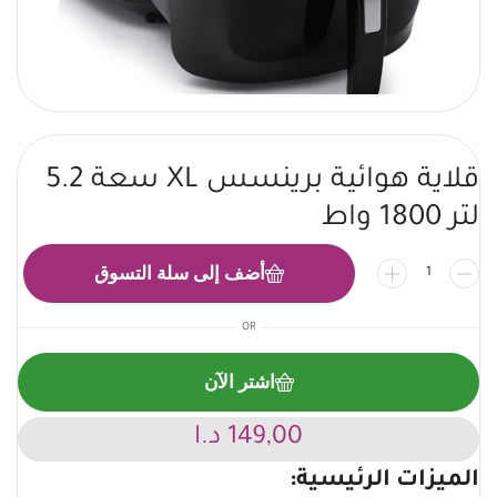
قلاية هوائية برينسس XL سعة 5.2
لتر 1800 واط
أضف إلى سلة التسوق
OR
اشتر الآن
149,00
د.ا
الميزات الرئيسية: