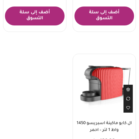
أضف إلى سلة
أضف إلى سلة
التسوق
التسوق
ال كابو ماكينة اسبريسو 1450
واط 1 لتر – احمر