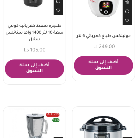
طنجرة ضغط كهربائية كونتي
سعة 10 لتر 1400 واط ستانلس
مولينكس طباخ كهربائي 6 لتر
ستيل
249,00
د.ا
105,00
د.ا
أضف إلى سلة
أضف إلى سلة
التسوق
التسوق
SALE
22%
NEW