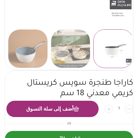
كاراجا طنجرة سويس كريستال
كريمي معدني 18 سم
أضف إلى سلة التسوق
OR