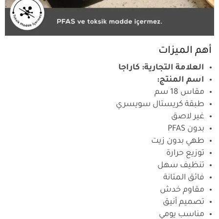
أهم الميزات
العلامة التجارية: كاراجا
اسم المنتج:
مقاس 18 سم
طبقة كريستال سويسري
غير لاصق
بدون PFAS
طهي بدون زيت
توزيع حرارة
تنظيف سهل
فائق المتانة
مقاوم خدش
تصميم أنيق
مناسب يومي