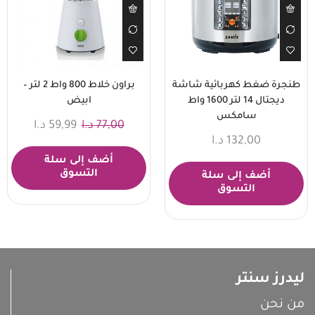
طنجرة ضغط كهربائية شاشة
براون خلاط 800 واط 2 لتر –
ديجتال 14 لتر 1600 واط
ابيض
سامكس
77,00
د.ا
59,99
د.ا
132,00
د.ا
أضف إلى سلة
التسوق
أضف إلى سلة
التسوق
ليدرز سنتر
من نحن