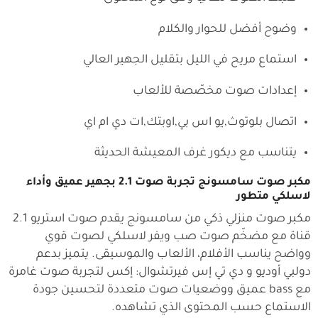
وضوح أفضل للحوار والكلام
استماع مريح في الليل بتقليل الجهير العالي
إعدادات صوت مخصّصة للألعاب
اتصال بلوتوث,يو اس بي,اوبتك,ات دي ام اي
يتناسب مع ديكور غرف المعيشة الحديثة
مكبر صوت سامسونج تجربة صوت 2.1 بجهير عميق وأداء
لاسلكي متطور
مكبر صوت منزلي ذكي من سامسونج يقدم صوت استريو 2.1
قناة مع مضخّم صوت صب ويفر لاسلكي لصوت قوي
وواضح يناسب الأفلام، الألعاب والموسيقى. يتميز بدعم
دولبي أوديو و دي تي إس فيرتشوال: إكس
لتجربة صوت غامرة
مع bass عميق ووضعيات صوت متعددة لتحسين جودة
الاستماع حسب المحتوى الذي تشاهده.