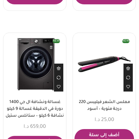
NEW
NEW
مملس الشعر فيليبس 220
غسالة ونشافة ال جي 1400
درجة مئوية – أسود
دورة في الدقيقة غسالة 9 كيلو
نشافة 6 كيلو – ستانلس ستيل
25,00
د.ا
659,00
د.ا
أضف إلى سلة