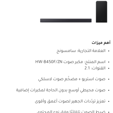
أهم ميزات
العلامة التجارية: سامسونج
اسم المنتج: مكبر صوت HW-B450F/ZN
القنوات: 2.1
صوت استريو + مضخّم صوت لاسلكي
صوت محيطي أوسع بدون الحاجة لمكبرات إضافية
تعزيز تردّدات الجهير لصوت أغمق وأقوى
ضبط الصوت تلقائيًا وفق نوع المحتوى