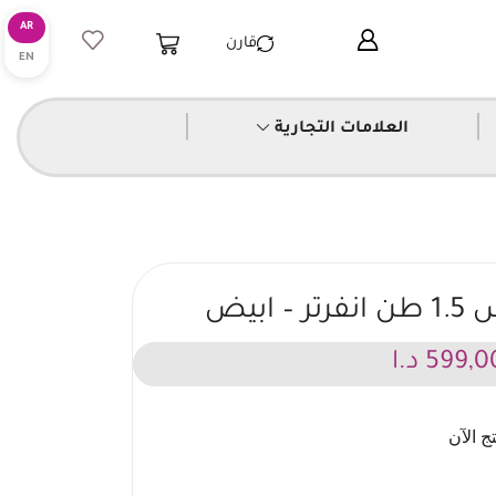
قارن
|
|
العلامات التجارية
ابيض
599,0
د.ا