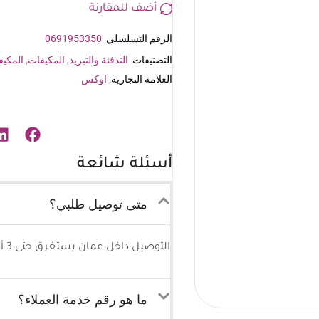
أضف للمقارنة
الرقم التسلسلي
0691953350
التصنيفات
التدفئة والتبريد
,
المكيفات
,
المكيفا
العلامة التجارية:
اوكس
أسئلة شائعة
متى توصيل طلبي؟
التوصيل داخل عمان يستغرق حتى 3 أيام كحد أقصى وللمحافظات 5-7 أيام كحد أقصى.
ما هو رقم خدمة العملاء؟