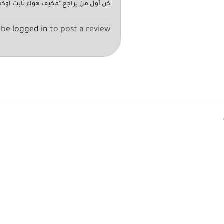
كن أول من يراجع "مكيف هواء ثابت اوكس 1.5 طن انفرتر – 
 be
logged in
to post a review.