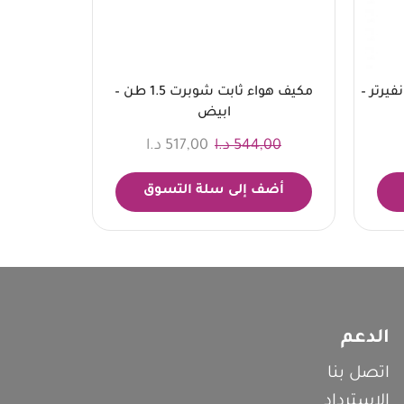
ل جي 1.5 طن انفيرتر –
مكيف هواء ثابت شوبرت 1.5 طن –
ابيض
544,00
د.ا
517,00
د.ا
أضف إلى سلة التسوق
الدعم
اتصل بنا
الاسترداد