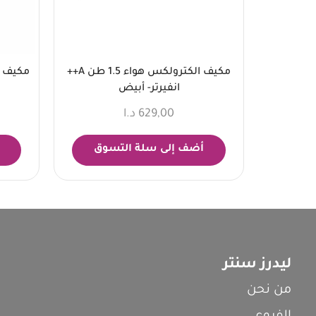
مكيف الكترولكس هواء 1.5 طن A++
انفيرتر- أبيض
629,00
د.ا
أضف إلى سلة التسوق
ليدرز سنتر
من نحن