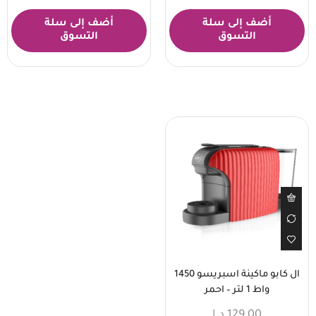
أضف إلى سلة
أضف إلى سلة
التسوق
التسوق
ال كابو ماكينة اسبريسو 1450
واط 1 لتر – احمر
129,00
د.ا