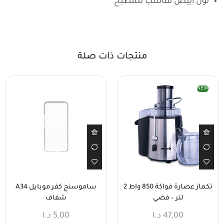
لون أبيض مناسب للمطبخ
منتجات ذات صلة
NEW
تكماز عصارة فواكة 850 واط 2
ساموسنج كفر موبايل A34
لتر – فضي
شفاف
47,00
د.ا
5,00
د.ا