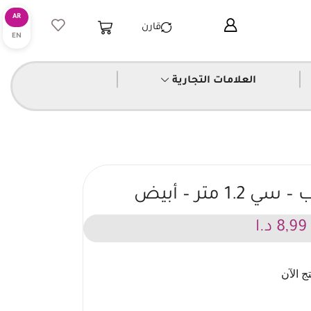
قارن
|
|
العلامات التجارية
 متر – أبيض
8,99
د.ا