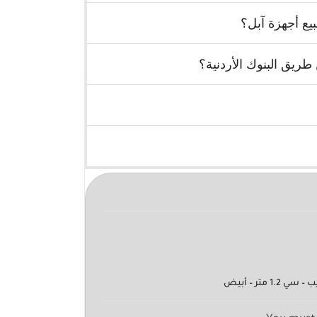
يع أجهزة آبل؟
ريق البنوك الأردنية؟
متر – أبيض