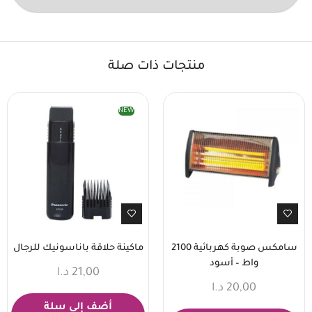
منتجات ذات صلة
NEW
سامكس صوبة كهربائية 2100
ماكينة حلاقة باناسونيك للرجال
واط – أسود
21,00
د.ا
20,00
د.ا
أضف إلى سلة