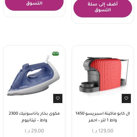
التسوق
أضف إلى سلة
التسوق
NEW
ال كابو ماكينة اسبريسو 1450
مكوى بخار باناسونيك 2300
واط 1 لتر – احمر
واط – تيتانيوم
129,00
د.ا
29,00
د.ا