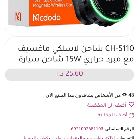
CH-5110 شاحن لاسلكي ماغسيف
مع مبرد حراري 15W شاحن سيارة
25,60
د.ا
48 من الأشخاص يشاهدون هذا المنتج الآن
أضف إلى المفضلة
أضف للمقارنة
الرقم التسلسلي
6921002651103
التصنيفات
الإلكترونيات
,
جميع المنتجات
,
شواحن وكيبلات للموبايل